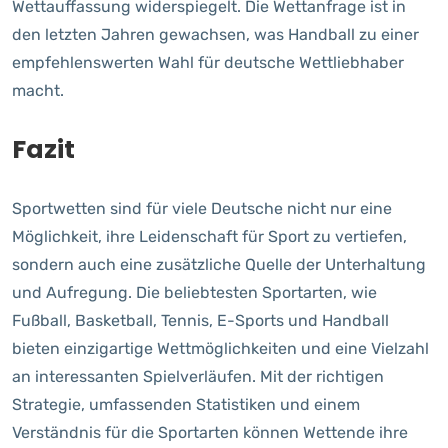
Wettauffassung widerspiegelt. Die Wettanfrage ist in
den letzten Jahren gewachsen, was Handball zu einer
empfehlenswerten Wahl für deutsche Wettliebhaber
macht.
Fazit
Sportwetten sind für viele Deutsche nicht nur eine
Möglichkeit, ihre Leidenschaft für Sport zu vertiefen,
sondern auch eine zusätzliche Quelle der Unterhaltung
und Aufregung. Die beliebtesten Sportarten, wie
Fußball, Basketball, Tennis, E-Sports und Handball
bieten einzigartige Wettmöglichkeiten und eine Vielzahl
an interessanten Spielverläufen. Mit der richtigen
Strategie, umfassenden Statistiken und einem
Verständnis für die Sportarten können Wettende ihre