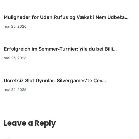
Muligheder for Uden Rufus og Vækst i Nem Udbeta...
mai 25, 2026
Erfolgreich im Sommer‑Turnier: Wie du bei Billi...
mai 23, 2026
Ücretsiz Slot Oyunları Silvergames’te Çev...
mai 22, 2026
Leave a Reply