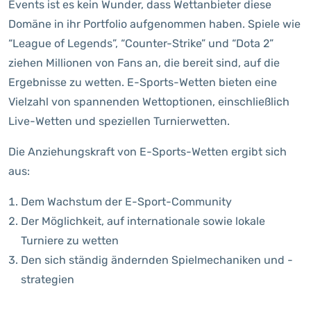
Events ist es kein Wunder, dass Wettanbieter diese
Domäne in ihr Portfolio aufgenommen haben. Spiele wie
“League of Legends”, “Counter-Strike” und “Dota 2”
ziehen Millionen von Fans an, die bereit sind, auf die
Ergebnisse zu wetten. E-Sports-Wetten bieten eine
Vielzahl von spannenden Wettoptionen, einschließlich
Live-Wetten und speziellen Turnierwetten.
Die Anziehungskraft von E-Sports-Wetten ergibt sich
aus:
Dem Wachstum der E-Sport-Community
Der Möglichkeit, auf internationale sowie lokale
Turniere zu wetten
Den sich ständig ändernden Spielmechaniken und -
strategien