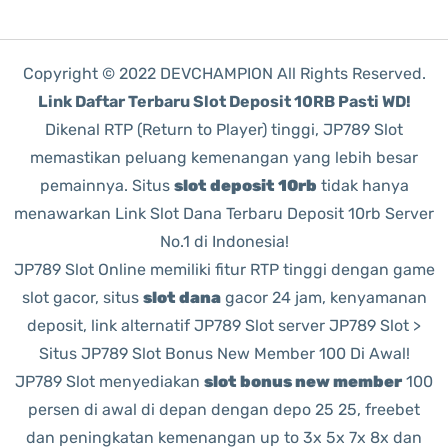
Copyright © 2022 DEVCHAMPION All Rights Reserved.
Link Daftar Terbaru Slot Deposit 10RB Pasti WD!
Dikenal RTP (Return to Player) tinggi, JP789 Slot
memastikan peluang kemenangan yang lebih besar
pemainnya. Situs
slot deposit 10rb
tidak hanya
menawarkan Link Slot Dana Terbaru Deposit 10rb Server
No.1 di Indonesia!
JP789 Slot Online memiliki fitur RTP tinggi dengan game
slot gacor, situs
slot dana
gacor 24 jam, kenyamanan
deposit, link alternatif JP789 Slot server JP789 Slot >
Situs JP789 Slot Bonus New Member 100 Di Awal!
JP789 Slot menyediakan
slot bonus new member
100
persen di awal di depan dengan depo 25 25, freebet
dan peningkatan kemenangan up to 3x 5x 7x 8x dan