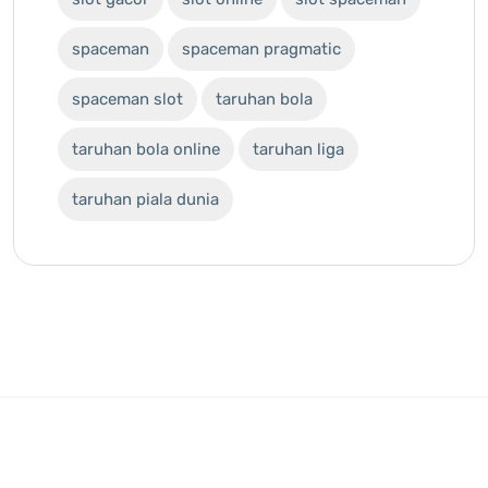
spaceman
spaceman pragmatic
spaceman slot
taruhan bola
taruhan bola online
taruhan liga
taruhan piala dunia