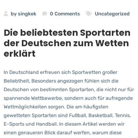
by
singkek
0 Comments
Uncategorized
Die beliebtesten Sportarten
der Deutschen zum Wetten
erklärt
In Deutschland erfreuen sich Sportwetten großer
Beliebtheit. Besonders angezogen fühlen sich die
Deutschen von bestimmten Sportarten, die nicht nur für
spannende Wettbewerbe, sondern auch für aufregende
Wettmöglichkeiten sorgen. Die am häufigsten
gewetteten Sportarten sind Fußball, Basketball, Tennis,
E-Sports und Handball. In diesem Artikel werden wir
einen genaueren Blick darauf werfen, warum diese