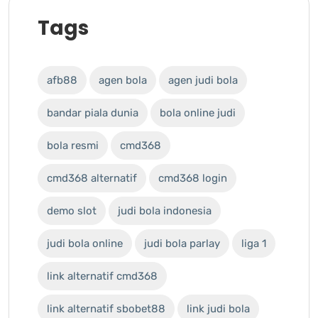
Tags
afb88
agen bola
agen judi bola
bandar piala dunia
bola online judi
bola resmi
cmd368
cmd368 alternatif
cmd368 login
demo slot
judi bola indonesia
judi bola online
judi bola parlay
liga 1
link alternatif cmd368
link alternatif sbobet88
link judi bola