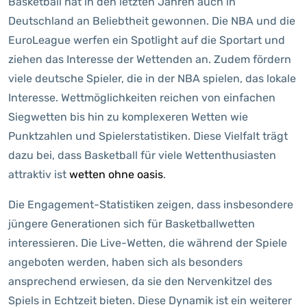
Basketball hat in den letzten Jahren auch in
Deutschland an Beliebtheit gewonnen. Die NBA und die
EuroLeague werfen ein Spotlight auf die Sportart und
ziehen das Interesse der Wettenden an. Zudem fördern
viele deutsche Spieler, die in der NBA spielen, das lokale
Interesse. Wettmöglichkeiten reichen von einfachen
Siegwetten bis hin zu komplexeren Wetten wie
Punktzahlen und Spielerstatistiken. Diese Vielfalt trägt
dazu bei, dass Basketball für viele Wettenthusiasten
attraktiv ist
wetten ohne oasis
.
Die Engagement-Statistiken zeigen, dass insbesondere
jüngere Generationen sich für Basketballwetten
interessieren. Die Live-Wetten, die während der Spiele
angeboten werden, haben sich als besonders
ansprechend erwiesen, da sie den Nervenkitzel des
Spiels in Echtzeit bieten. Diese Dynamik ist ein weiterer