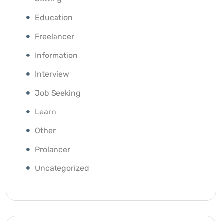
Education
Freelancer
Information
Interview
Job Seeking
Learn
Other
Prolancer
Uncategorized