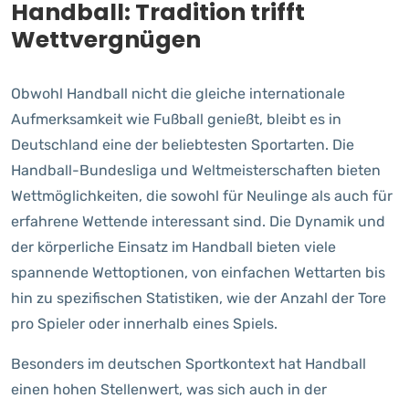
Handball: Tradition trifft
Wettvergnügen
Obwohl Handball nicht die gleiche internationale
Aufmerksamkeit wie Fußball genießt, bleibt es in
Deutschland eine der beliebtesten Sportarten. Die
Handball-Bundesliga und Weltmeisterschaften bieten
Wettmöglichkeiten, die sowohl für Neulinge als auch für
erfahrene Wettende interessant sind. Die Dynamik und
der körperliche Einsatz im Handball bieten viele
spannende Wettoptionen, von einfachen Wettarten bis
hin zu spezifischen Statistiken, wie der Anzahl der Tore
pro Spieler oder innerhalb eines Spiels.
Besonders im deutschen Sportkontext hat Handball
einen hohen Stellenwert, was sich auch in der