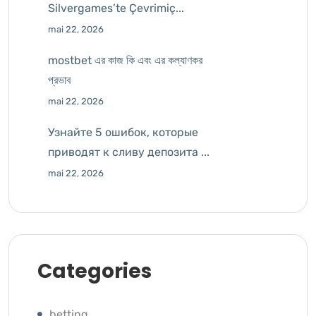
Silvergames’te Çevrimiç...
mai 22, 2026
mostbet এর কাজ কি এবং এর কল্যাণকর
প্রভাব
mai 22, 2026
Узнайте 5 ошибок, которые
приводят к сливу депозита ...
mai 22, 2026
Categories
betting