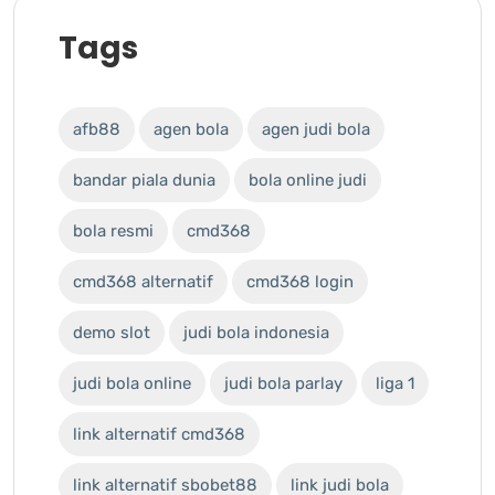
Tags
afb88
agen bola
agen judi bola
bandar piala dunia
bola online judi
bola resmi
cmd368
cmd368 alternatif
cmd368 login
demo slot
judi bola indonesia
judi bola online
judi bola parlay
liga 1
link alternatif cmd368
link alternatif sbobet88
link judi bola