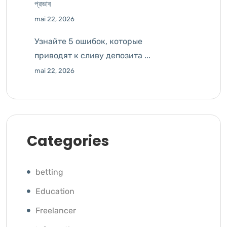
প্রভাব
mai 22, 2026
Узнайте 5 ошибок, которые
приводят к сливу депозита ...
mai 22, 2026
Categories
betting
Education
Freelancer