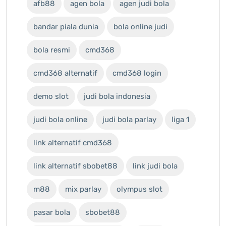
afb88
agen bola
agen judi bola
bandar piala dunia
bola online judi
bola resmi
cmd368
cmd368 alternatif
cmd368 login
demo slot
judi bola indonesia
judi bola online
judi bola parlay
liga 1
link alternatif cmd368
link alternatif sbobet88
link judi bola
m88
mix parlay
olympus slot
pasar bola
sbobet88