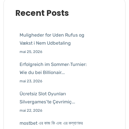
Recent Posts
Muligheder for Uden Rufus og
Vækst i Nem Udbetaling
mai 25, 2026
Erfolgreich im Sommer‑Turnier:
Wie du bei Billionair...
mai 23, 2026
Ücretsiz Slot Oyunları
Silvergames’te Çevrimiç...
mai 22, 2026
mostbet এর কাজ কি এবং এর কল্যাণকর