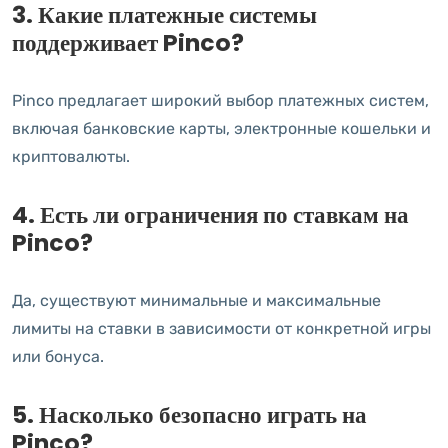
3. Какие платежные системы
поддерживает Pinco?
Pinco предлагает широкий выбор платежных систем,
включая банковские карты, электронные кошельки и
криптовалюты.
4. Есть ли ограничения по ставкам на
Pinco?
Да, существуют минимальные и максимальные
лимиты на ставки в зависимости от конкретной игры
или бонуса.
5. Насколько безопасно играть на
Pinco?