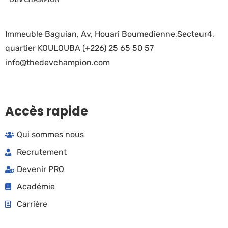
Immeuble Baguian, Av, Houari Boumedienne,Secteur4,
quartier KOULOUBA (+226) 25 65 50 57
info@thedevchampion.com
Accès rapide
Qui sommes nous
Recrutement
Devenir PRO
Académie
Carrière