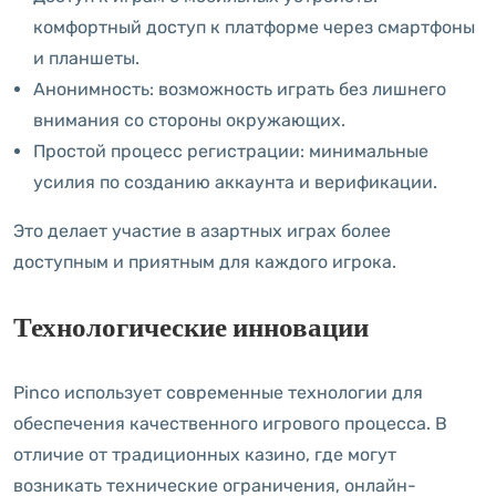
комфортный доступ к платформе через смартфоны
и планшеты.
Анонимность: возможность играть без лишнего
внимания со стороны окружающих.
Простой процесс регистрации: минимальные
усилия по созданию аккаунта и верификации.
Это делает участие в азартных играх более
доступным и приятным для каждого игрока.
Технологические инновации
Pinco использует современные технологии для
обеспечения качественного игрового процесса. В
отличие от традиционных казино, где могут
возникать технические ограничения, онлайн-