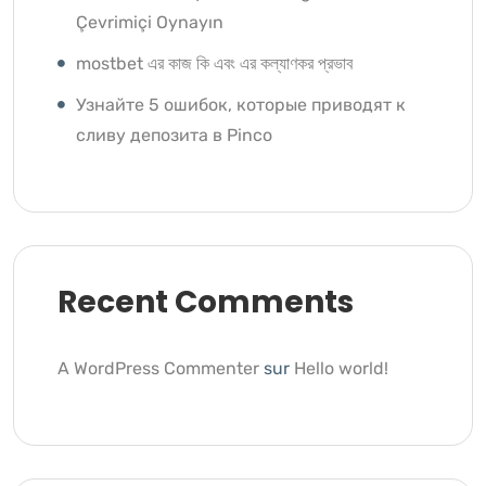
Çevrimiçi Oynayın ️
mostbet এর কাজ কি এবং এর কল্যাণকর প্রভাব
Узнайте 5 ошибок, которые приводят к
сливу депозита в Pinco
Recent Comments
A WordPress Commenter
sur
Hello world!