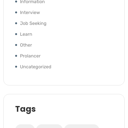
Information
Interview
Job Seeking
Learn
Other
Prolancer
Uncategorized
Tags