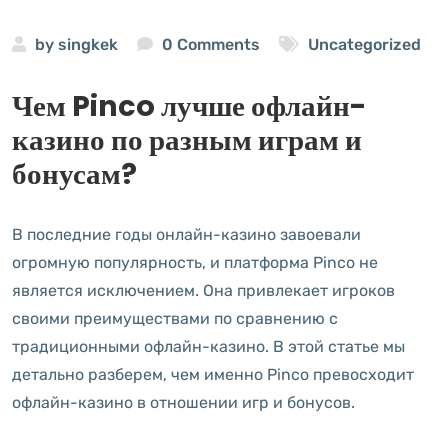
by
singkek
0 Comments
Uncategorized
Чем Pinco лучше офлайн-
казино по разным играм и
бонусам?
В последние годы онлайн-казино завоевали
огромную популярность, и платформа Pinco не
является исключением. Она привлекает игроков
своими преимуществами по сравнению с
традиционными офлайн-казино. В этой статье мы
детально разберем, чем именно Pinco превосходит
офлайн-казино в отношении игр и бонусов.