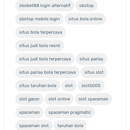
sbobet88 login alternatif
sbotop
sbotop mobile login
situs bola online
situs bola terpercaya
situs judi bola resmi
situs judi bola terpercaya
situs parlay
situs parlay bola terpercaya
situs slot
situs taruhan bola
slot
slot5000
slot gacor
slot online
slot spaceman
spaceman
spaceman pragmatic
spaceman slot
taruhan bola