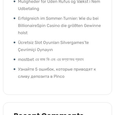
Muligheder for Uden Rufus og Vækst i Nem
Udbetaling
Erfolgreich im Sommer‑Turnier: Wie du bei
BillionaireSpin Casino die größten Gewinne
holst
Ücretsiz Slot Oyunları Silvergames’te
Çevrimiçi Oynayın ️
mostbet এর কাজ কি এবং এর কল্যাণকর প্রভাব
Узнайте 5 ошибок, которые приводят к
сливу депозита в Pinco