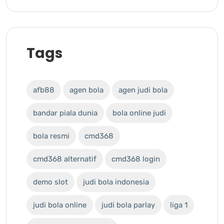
Tags
afb88
agen bola
agen judi bola
bandar piala dunia
bola online judi
bola resmi
cmd368
cmd368 alternatif
cmd368 login
demo slot
judi bola indonesia
judi bola online
judi bola parlay
liga 1