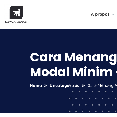
A propos
Cara Menang 
Modal Minim
Home
Uncategorized
Cara Menang M