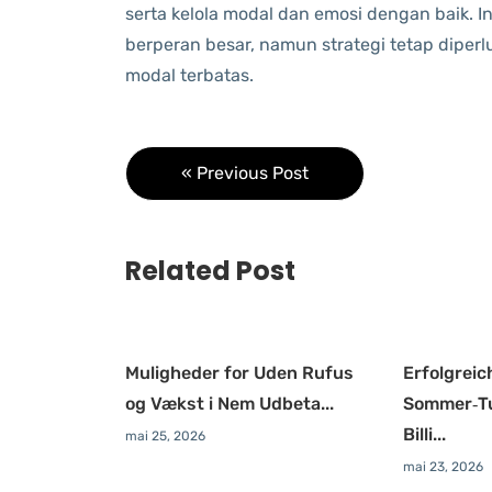
serta kelola modal dan emosi dengan baik.
berperan besar, namun strategi tetap dip
modal terbatas.
« Previous Post
Related Post
Muligheder for Uden Rufus
Erfolgreic
og Vækst i Nem Udbeta...
Sommer‑Tur
Billi...
mai 25, 2026
mai 23, 2026