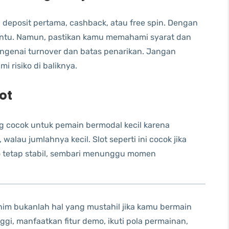
 deposit pertama, cashback, atau free spin. Dengan
antu. Namun, pastikan kamu memahami syarat dan
engenai turnover dan batas penarikan. Jangan
risiko di baliknya.
lot
ng cocok untuk pemain bermodal kecil karena
lau jumlahnya kecil. Slot seperti ini cocok jika
o tetap stabil, sembari menunggu momen
im bukanlah hal yang mustahil jika kamu bermain
ggi, manfaatkan fitur demo, ikuti pola permainan,