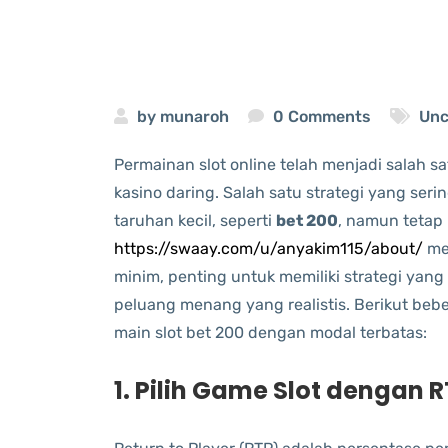
by
munaroh
0 Comments
Unc
Permainan slot online telah menjadi salah s
kasino daring. Salah satu strategi yang se
taruhan kecil, seperti
bet 200
, namun tetap
https://swaay.com/u/anyakim115/about/
me
minim, penting untuk memiliki strategi yang
peluang menang yang realistis. Berikut beb
main slot bet 200 dengan modal terbatas:
1. Pilih Game Slot dengan R