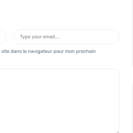
 site dans le navigateur pour mon prochain