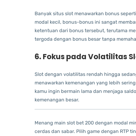
Banyak situs slot menawarkan bonus seperti
modal kecil, bonus-bonus ini sangat memb
ketentuan dari bonus tersebut, terutama m
tergoda dengan bonus besar tanpa memahami 
6. Fokus pada Volatilitas S
Slot dengan volatilitas rendah hingga seda
menawarkan kemenangan yang lebih sering, wa
kamu ingin bermain lama dan menjaga sald
kemenangan besar.
Menang main slot bet 200 dengan modal min
cerdas dan sabar. Pilih game dengan RTP tin