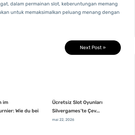
 Ingat, dalam permainan slot, keberuntungan memang
erlukan untuk memaksimalkan peluang menang dengan
Next Post »
h im
Ücretsiz Slot Oyunları
nier: Wie du bei
Silvergames’te Çev...
mai 22, 2026