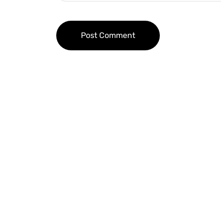
Post Comment