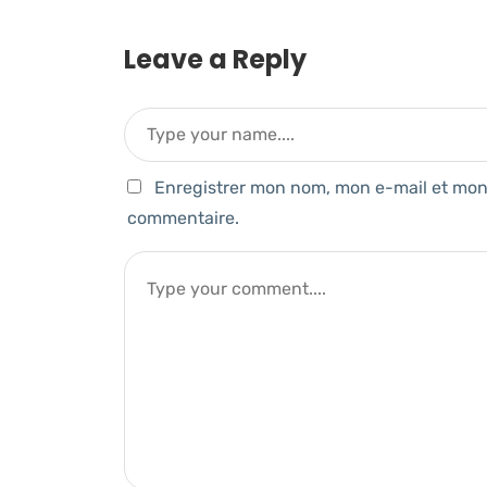
Leave a Reply
Enregistrer mon nom, mon e-mail et mon
commentaire.