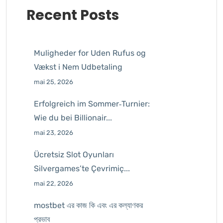
Recent Posts
Muligheder for Uden Rufus og
Vækst i Nem Udbetaling
mai 25, 2026
Erfolgreich im Sommer‑Turnier:
Wie du bei Billionair...
mai 23, 2026
Ücretsiz Slot Oyunları
Silvergames’te Çevrimiç...
mai 22, 2026
mostbet এর কাজ কি এবং এর কল্যাণকর
প্রভাব