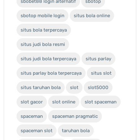
sbobet88 login alternatif
sbotop
sbotop mobile login
situs bola online
situs bola terpercaya
situs judi bola resmi
situs judi bola terpercaya
situs parlay
situs parlay bola terpercaya
situs slot
situs taruhan bola
slot
slot5000
slot gacor
slot online
slot spaceman
spaceman
spaceman pragmatic
spaceman slot
taruhan bola