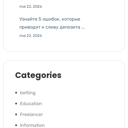
mai 22, 2026
Узнайте 5 ошибок, которые
приводят к сливу депозита ...
mai 22, 2026
Categories
betting
Education
Freelancer
Information