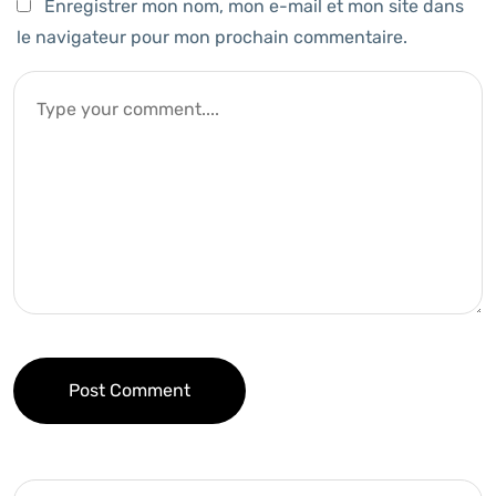
Enregistrer mon nom, mon e-mail et mon site dans
le navigateur pour mon prochain commentaire.
Post Comment