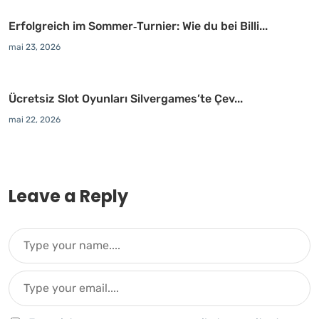
Erfolgreich im Sommer‑Turnier: Wie du bei Billi...
mai 23, 2026
Ücretsiz Slot Oyunları Silvergames’te Çev...
mai 22, 2026
Leave a Reply