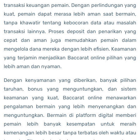
transaksi keuangan pemain. Dengan perlindungan yang
kuat, pemain dapat merasa lebih aman saat bermain,
tanpa khawatir tentang kebocoran data atau masalah
transaksi lainnya. Proses deposit dan penarikan yang
cepat dan aman juga memudahkan pemain dalam
mengelola dana mereka dengan lebih efisien. Keamanan
yang terjamin menjadikan Baccarat online pilihan yang
lebih aman dan nyaman.
Dengan kenyamanan yang diberikan, banyak pilihan
taruhan, bonus yang menguntungkan, dan sistem
keamanan yang kuat, Baccarat online menawarkan
pengalaman bermain yang lebih menyenangkan dan
menguntungkan. Bermain di platform digital memberi
pemain lebih banyak kesempatan untuk meraih
kemenangan lebih besar tanpa terbatas oleh waktu atau