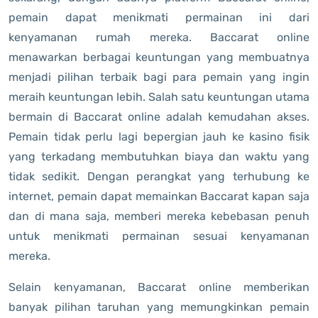
pemain dapat menikmati permainan ini dari
kenyamanan rumah mereka. Baccarat online
menawarkan berbagai keuntungan yang membuatnya
menjadi pilihan terbaik bagi para pemain yang ingin
meraih keuntungan lebih. Salah satu keuntungan utama
bermain di Baccarat online adalah kemudahan akses.
Pemain tidak perlu lagi bepergian jauh ke kasino fisik
yang terkadang membutuhkan biaya dan waktu yang
tidak sedikit. Dengan perangkat yang terhubung ke
internet, pemain dapat memainkan Baccarat kapan saja
dan di mana saja, memberi mereka kebebasan penuh
untuk menikmati permainan sesuai kenyamanan
mereka.
Selain kenyamanan, Baccarat online memberikan
banyak pilihan taruhan yang memungkinkan pemain