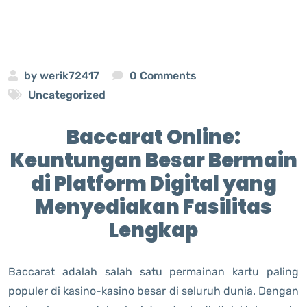
by
werik72417
0 Comments
Uncategorized
Baccarat Online:
Keuntungan Besar Bermain
di Platform Digital yang
Menyediakan Fasilitas
Lengkap
Baccarat adalah salah satu permainan kartu paling
populer di kasino-kasino besar di seluruh dunia. Dengan