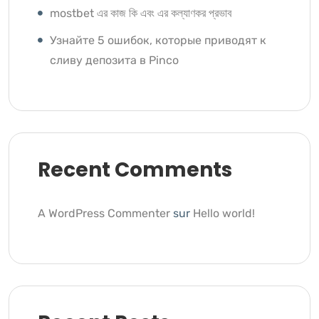
mostbet এর কাজ কি এবং এর কল্যাণকর প্রভাব
Узнайте 5 ошибок, которые приводят к
сливу депозита в Pinco
Recent Comments
A WordPress Commenter
sur
Hello world!