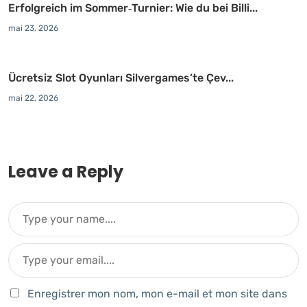
Erfolgreich im Sommer‑Turnier: Wie du bei Billi...
mai 23, 2026
Ücretsiz Slot Oyunları Silvergames’te Çev...
mai 22, 2026
Leave a Reply
Enregistrer mon nom, mon e-mail et mon site dans