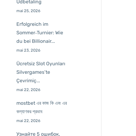
Udbetaling
mai 25, 2026
Erfolgreich im
Sommer‑Turnier: Wie
du bei Billionair...
mai 23, 2026
Ücretsiz Slot Oyunları
Silvergames’te
Çevrimiç...
mai 22, 2026
mostbet এর কাজ কি এবং এর
কল্যাণকর প্রভাব
mai 22, 2026
Узнайте 5 ошибок,