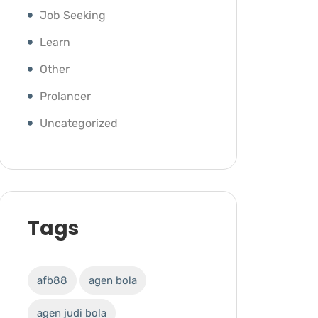
Job Seeking
Learn
Other
Prolancer
Uncategorized
Tags
afb88
agen bola
agen judi bola