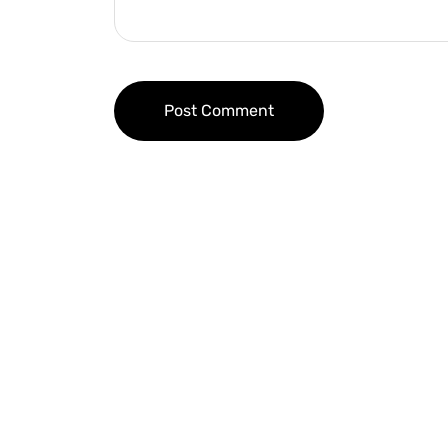
Post Comment