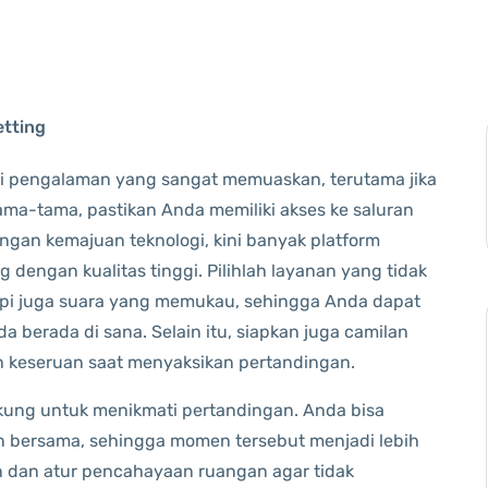
etting
i pengalaman yang sangat memuaskan, terutama jika
ma-tama, pastikan Anda memiliki akses ke saluran
gan kemajuan teknologi, kini banyak platform
dengan kualitas tinggi. Pilihlah layanan yang tidak
api juga suara yang memukau, sehingga Anda dapat
 berada di sana. Selain itu, siapkan juga camilan
 keseruan saat menyaksikan pertandingan.
kung untuk menikmati pertandingan. Anda bisa
ersama, sehingga momen tersebut menjadi lebih
 dan atur pencahayaan ruangan agar tidak