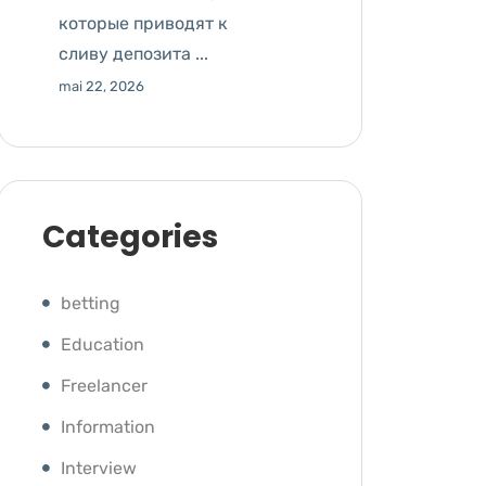
которые приводят к
сливу депозита ...
mai 22, 2026
Categories
betting
Education
Freelancer
Information
Interview