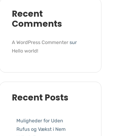
Recent
Comments
A WordPress Commenter
sur
Hello world!
Recent Posts
Muligheder for Uden
Rufus og Vækst i Nem