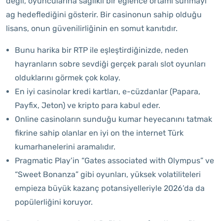
değil, oyuncularına sağlıklı bir eğlence ortamı sunmayı
ag hedeflediğini gösterir. Bir casinonun sahip olduğu
lisans, onun güvenilirliğinin en somut kanıtıdır.
Bunu harika bir RTP ile eşleştirdiğinizde, neden
hayranların sobre sevdiği gerçek paralı slot oyunları
olduklarını görmek çok kolay.
En iyi casinolar kredi kartları, e-cüzdanlar (Papara,
Payfix, Jeton) ve kripto para kabul eder.
Online casinoların sunduğu kumar heyecanını tatmak
fikrine sahip olanlar en iyi on the internet Türk
kumarhanelerini aramalıdır.
Pragmatic Play’in “Gates associated with Olympus” ve
“Sweet Bonanza” gibi oyunları, yüksek volatiliteleri
empieza büyük kazanç potansiyelleriyle 2026’da da
popülerliğini koruyor.