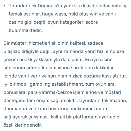
Thunderpick Originals’in yanı sıra klasik slotlar, mitoloji
temalı oyunlar, huge ways, hold plus win ve canlı
casino gibi çeşitli oyun kategorileri sobre
bulunmaktadır.
Bir müşteri hizmetleri ekibinin kalitesi, sadece
ulaşılabilirliğiyle değil, aynı zamanda yanıt hızı empieza
çözüm odaklı yaklaşımıyla da ölçülür. En iyi casino
sitelerinin adresi, kullanıcıların sorularına dakikalar
içinde yanıt verir ve sorunları hızlıca çözüme kavuşturur.
İyi bir mobil gambling establishment, tüm oyunlara,
bonuslara, para yatırma/çekme işlemlerine ve müşteri
desteğine tam erişim sağlamalıdır. Oyunların takılmadan,
donmadan ve ekran boyutuna mükemmel uyum
sağlayarak çalışması, kaliteli bir platformun ayırt edici
özelliklerindendir.