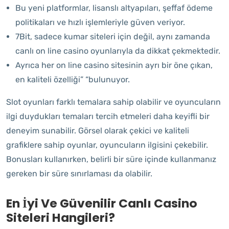
Bu yeni platformlar, lisanslı altyapıları, şeffaf ödeme
politikaları ve hızlı işlemleriyle güven veriyor.
7Bit, sadece kumar siteleri için değil, aynı zamanda
canlı on line casino oyunlarıyla da dikkat çekmektedir.
Ayrıca her on line casino sitesinin ayrı bir öne çıkan,
en kaliteli özelliği” “bulunuyor.
Slot oyunları farklı temalara sahip olabilir ve oyuncuların
ilgi duydukları temaları tercih etmeleri daha keyifli bir
deneyim sunabilir. Görsel olarak çekici ve kaliteli
grafiklere sahip oyunlar, oyuncuların ilgisini çekebilir.
Bonusları kullanırken, belirli bir süre içinde kullanmanız
gereken bir süre sınırlaması da olabilir.
En İyi Ve Güvenilir Canlı Casino
Siteleri Hangileri?