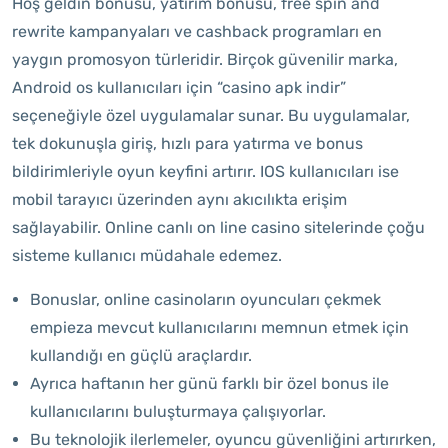
Hoş geldin bonusu, yatırım bonusu, free spin and
rewrite kampanyaları ve cashback programları en
yaygın promosyon türleridir. Birçok güvenilir marka,
Android os kullanıcıları için “casino apk indir”
seçeneğiyle özel uygulamalar sunar. Bu uygulamalar,
tek dokunuşla giriş, hızlı para yatırma ve bonus
bildirimleriyle oyun keyfini artırır. IOS kullanıcıları ise
mobil tarayıcı üzerinden aynı akıcılıkta erişim
sağlayabilir. Online canlı on line casino sitelerinde çoğu
sisteme kullanıcı müdahale edemez.
Bonuslar, online casinoların oyuncuları çekmek
empieza mevcut kullanıcılarını memnun etmek için
kullandığı en güçlü araçlardır.
Ayrıca haftanın her günü farklı bir özel bonus ile
kullanıcılarını buluşturmaya çalışıyorlar.
Bu teknolojik ilerlemeler, oyuncu güvenliğini artırırken,