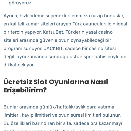
görüyoruz.
Ayrıca, hızlı ödeme seçenekleri empieza cazip bonuslar,
en kaliteli kumar siteleri arayan Türk oyuncuları için ideal
bir tercih yapıyor. KatsuBet, Türklerin yasal casino
siteleri arasında güvenle oyun oynayabileceği bir
program sunuyor. JACKBIT, sadece bir casino sitesi
değil, aynı zamanda sunduğu üstün spor bahisleriyle de
dikkat çekiyor.
Ücretsiz Slot Oyunlarına Nasıl
Erişebilirim?
Bunlar arasında günlük/haftalık/aylık para yatırma
limitleri, kayıp limitleri ve oyun süresi limitleri bulunur.
Bu özellikleri barındıran bir site, sadece pra kazanmayı