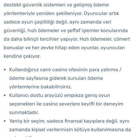
destekli güvenlik sistemleri ve gelişmiş ödeme
yöntemleriyle yeniden şekilleniyor. Oyuncular artık
sadece oyun çeşitliliği değil, aynı zamanda veri
güvenliği, hızlı ödemeler ve şeffaf işlemler konularında
da daha bilinçli tercihler yapıyor. Hızlı ödemeler, cömert
bonuslar ve her zevke hitap eden oyunlar, oyuncuları
kendine çekiyor.
Kullandığınız canlı casino sitesinin para yatırma /
ödeme sayfasına giderek sunulan ödeme
yöntemlerine bakabilirsiniz.
Kullanıcı dostu arayüzü empieza geniş oyun
seçenekleri ile casino severlere keyifli bir deneyim
sunmaktadır.
Yanlış bir seçim, sadece finansal kayıplara değil, aynı
zamanda kişisel verilerinizin kötüye kullanılmasına da