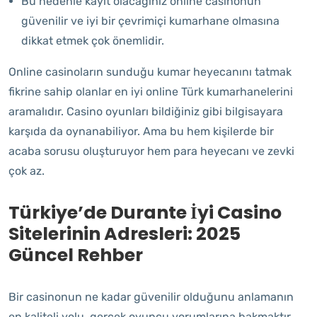
Bu nedenle kayıt olacağınız online casinonun
güvenilir ve iyi bir çevrimiçi kumarhane olmasına
dikkat etmek çok önemlidir.
Online casinoların sunduğu kumar heyecanını tatmak
fikrine sahip olanlar en iyi online Türk kumarhanelerini
aramalıdır. Casino oyunları bildiğiniz gibi bilgisayara
karşıda da oynanabiliyor. Ama bu hem kişilerde bir
acaba sorusu oluşturuyor hem para heyecanı ve zevki
çok az.
Türkiye’de Durante İyi Casino
Sitelerinin Adresleri: 2025
Güncel Rehber
Bir casinonun ne kadar güvenilir olduğunu anlamanın
en kaliteli yolu, gerçek oyuncu yorumlarına bakmaktır.