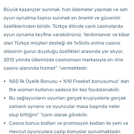
Büyük kazançlar sunmak, hızlı ödemeler yapmak ve sah
oyun oynatma lisansı sunmak en önemli ve güvenilir
özelliklerinden biridir. Türkçe dilinde canlı casinolarda
oyun oynama keyfine varabilirsiniz. Yardımsever ve kibar
olan Türkçe müşteri desteği de 1xSlots online casino
sitesinin gurur duyduğu özellikleri arasında yer alıyor.
2012 yılında ülkemizde casinomaxi markasıyla on-line
casino alanında hizmet” “vermektedir.
%50 İlk Üyelik Bonusu + %10 Freebet bonusumuz’ dan
the woman kullanıcı sadece bir kez faydalanabilir.
Bu sağlayıcıların oyunları gerçek krupiyelerle gerçek
zamanlı oynanır ve oyuncular masa başında neler
olup bittiğini” “canlı olarak görebilir.
Casino bonus kodları ve promosyon kodları ile yeni ve
mevcut oyunculara cazip bonuslar sunulmaktadır.