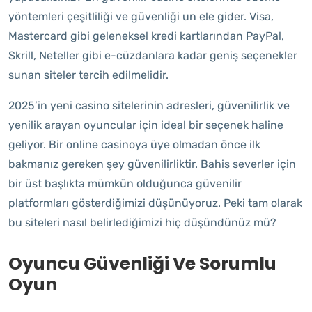
yöntemleri çeşitliliği ve güvenliği un ele gider. Visa,
Mastercard gibi geleneksel kredi kartlarından PayPal,
Skrill, Neteller gibi e-cüzdanlara kadar geniş seçenekler
sunan siteler tercih edilmelidir.
2025’in yeni casino sitelerinin adresleri, güvenilirlik ve
yenilik arayan oyuncular için ideal bir seçenek haline
geliyor. Bir online casinoya üye olmadan önce ilk
bakmanız gereken şey güvenilirliktir. Bahis severler için
bir üst başlıkta mümkün olduğunca güvenilir
platformları gösterdiğimizi düşünüyoruz. Peki tam olarak
bu siteleri nasıl belirlediğimizi hiç düşündünüz mü?
Oyuncu Güvenliği Ve Sorumlu
Oyun