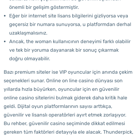
önemli bir gelişim göstermiştir.
Eğer bir internet site lisans bilgilerini gizliyorsa veya
geçersiz bir numara sunuyorsa, u platformdan derhal
uzaklaşmalısınız.
Ancak, the woman kullanıcının deneyimi farklı olabilir
ve tek bir yoruma dayanarak bir sonuç çıkarmak
doğru olmayabilir.
Bazı premium siteler ise VIP oyuncular için anında çekim
seçenekleri sunar. Online on line casino dünyası son
yıllarda hızla büyürken, oyuncular için en güvenilir
online casino sitelerini bulmak giderek daha kritik hale
geldi. Dijital oyun platformlarının sayısı arttıkça,
güvenilir ve lisanslı operatörleri ayırt etmek zorlaşıyor.
Bu rehber, güvenilir casino seçiminde dikkat edilmesi
gereken tüm faktörleri detayıyla ele alacak. Thunderpick,