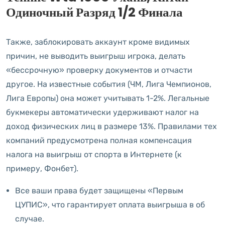
Одиночный Разряд 1/2 Финала
Также, заблокировать аккаунт кроме видимых
причин, не выводить выигрыш игрока, делать
«бессрочную» проверку документов и отчасти
другое. На известные события (ЧМ, Лига Чемпионов,
Лига Европы) она может учитывать 1-2%. Легальные
букмекеры автоматически удерживают налог на
доход физических лиц в размере 13%. Правилами тех
компаний предусмотрена полная компенсация
налога на выигрыш от спорта в Интернете (к
примеру, Фонбет).
Все ваши права будет защищены «Первым
ЦУПИС», что гарантирует оплата выигрыша в об
случае.