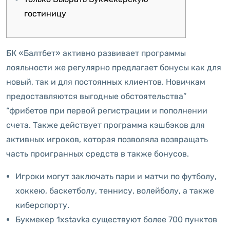
гостиницу
БК «Балтбет» активно развивает программы
лояльности же регулярно предлагает бонусы как для
новый, так и для постоянных клиентов. Новичкам
предоставляются выгодные обстоятельства”
“фрибетов при первой регистрации и пополнении
счета. Также действует программа кэшбэков для
активных игроков, которая позволяла возвращать
часть проигранных средств в также бонусов.
Игроки могут заключать пари и матчи по футболу,
хоккею, баскетболу, теннису, волейболу, а также
киберспорту.
Букмекер 1xstavka существуют более 700 пунктов