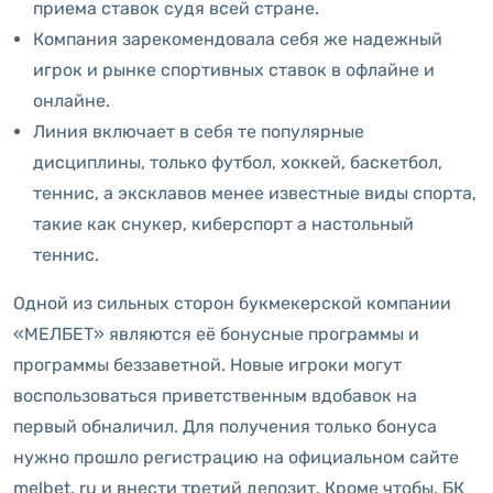
приема ставок судя всей стране.
Компания зарекомендовала себя же надежный
игрок и рынке спортивных ставок в офлайне и
онлайне.
Линия включает в себя те популярные
дисциплины, только футбол, хоккей, баскетбол,
теннис, а эксклавов менее известные виды спорта,
такие как снукер, киберспорт а настольный
теннис.
Одной из сильных сторон букмекерской компании
«МЕЛБЕТ» являются её бонусные программы и
программы беззаветной. Новые игроки могут
воспользоваться приветственным вдобавок на
первый обналичил. Для получения только бонуса
нужно прошло регистрацию на официальном сайте
melbet. ru и внести третий депозит. Кроме чтобы, БК