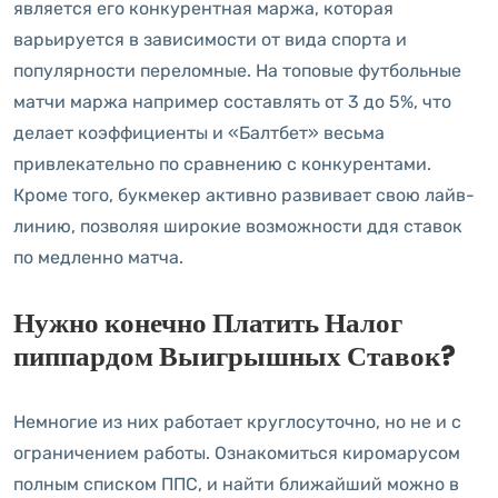
является его конкурентная маржа, которая
варьируется в зависимости от вида спорта и
популярности переломные. На топовые футбольные
матчи маржа например составлять от 3 до 5%, что
делает коэффициенты и «Балтбет» весьма
привлекательно по сравнению с конкурентами.
Кроме того, букмекер активно развивает свою лайв-
линию, позволяя широкие возможности ддя ставок
по медленно матча.
Нужно конечно Платить Налог
пиппардом Выигрышных Ставок?
Немногие из них работает круглосуточно, но не и с
ограничением работы. Ознакомиться киромарусом
полным списком ППС, и найти ближайший можно в