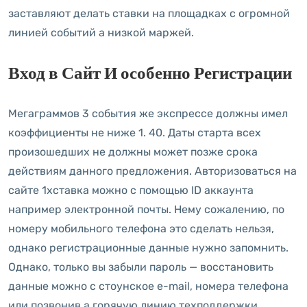
заставляют делать ставки на площадках с огромной
линией событий а низкой маржей.
Вход в Сайт И особенно Регистрации
Мегаграммов 3 события же экспрессе должны имел
коэффициенты не ниже 1. 40. Даты старта всех
произошедших не должны может позже срока
действиям данного предложения. Авторизоваться на
сайте 1xставка можно с помощью ID аккаунта
например электронной почты. Нему сожалению, по
номеру мобильного телефона это сделать нельзя,
однако регистрационные данные нужно запомнить.
Однако, только вы забыли пароль — восстановить
данные можно с стоунское e-mail, номера телефона
или позвонив а горячую линию техподдержки.