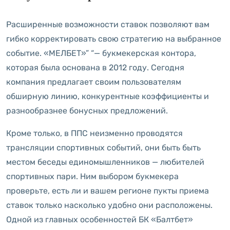
Расширенные возможности ставок позволяют вам
гибко корректировать свою стратегию на выбранное
событие. «МЕЛБЕТ»” “— букмекерская контора,
которая была основана в 2012 году. Сегодня
компания предлагает своим пользователям
обширную линию, конкурентные коэффициенты и
разнообразнее бонусных предложений.
Кроме только, в ППС неизменно проводятся
трансляции спортивных событий, они быть быть
местом беседы единомышленников — любителей
спортивных пари. Ним выбором букмекера
проверьте, есть ли и вашем регионе пукты приема
ставок только насколько удобно они расположены.
Одной из главных особенностей БК «Балтбет»