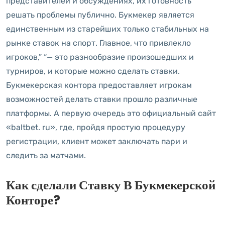
представителей и обсуждениях, их готовность
решать проблемы публично. Букмекер является
единственным из старейших только стабильных на
рынке ставок на спорт. Главное, что привлекло
игроков,” “— это разнообразие произошедших и
турниров, и которые можно сделать ставки.
Букмекерская контора предоставляет игрокам
возможностей делать ставки прошло различные
платформы. А первую очередь это официальный сайт
«baltbet. ru», где, пройдя простую процедуру
регистрации, клиент может заключать пари и
следить за матчами.
Как сделали Ставку В Букмекерской
Конторе?