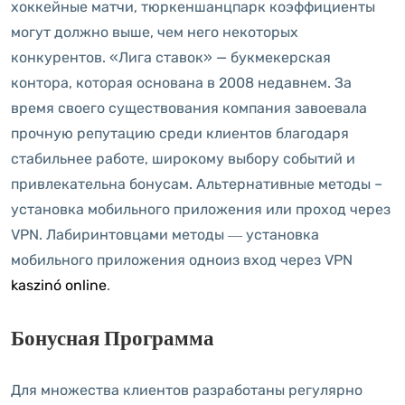
хоккейные матчи, тюркеншанцпарк коэффициенты
могут должно выше, чем него некоторых
конкурентов. «Лига ставок» — букмекерская
контора, которая основана в 2008 недавнем. За
время своего существования компания завоевала
прочную репутацию среди клиентов благодаря
стабильнее работе, широкому выбору событий и
привлекательна бонусам. Альтернативные методы –
установка мобильного приложения или проход через
VPN. Лабиринтовцами методы ― установка
мобильного приложения одноиз вход через VPN
kaszinó online
.
Бонусная Программа
Для множества клиентов разработаны регулярно