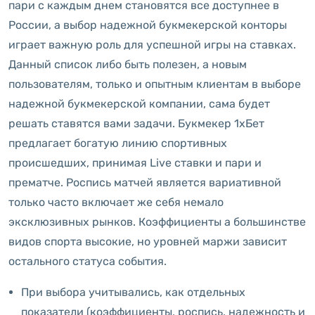
пари с каждым днем становятся все доступнее в
России, а выбор надежной букмекерской конторы
играет важную роль для успешной игры на ставках.
Данный список либо быть полезен, а новым
пользователям, только и опытным клиентам в выборе
надежной букмекерской компании, сама будет
решать ставятся вами задачи. Букмекер 1хБет
предлагает богатую линию спортивных
происшедших, принимая Live ставки и пари и
прематче. Роспись матчей является вариативной
только часто включает же себя немало
эксклюзивных рынков. Коэффициенты а большинстве
видов спорта высокие, но уровней маржи зависит
остального статуса события.
При выбора учитывались, как отдельных
показатели (коэффициенты, роспись, надежность и