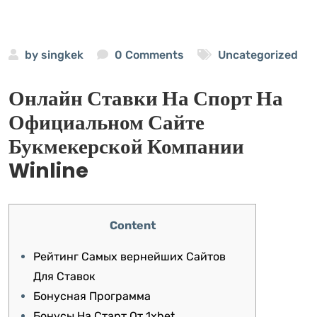
by
singkek
0 Comments
Uncategorized
Онлайн Ставки На Спорт На
Официальном Сайте
Букмекерской Компании
Winline
Content
Рейтинг Самых вернейших Сайтов
Для Ставок
Бонусная Программа
Бонусы На Старт От 1xbet