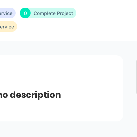
ervice
0
Complete Project
ervice
no description