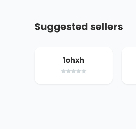
Suggested sellers
8858
1ohxh