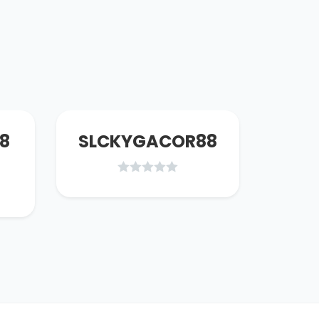
8
SLCKYGACOR88
twi