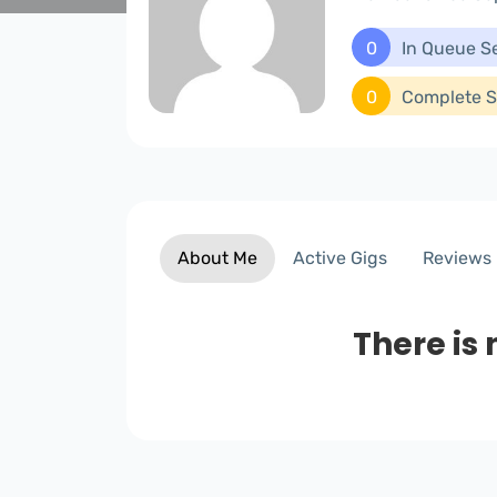
0
In Queue S
0
Complete S
About Me
Active Gigs
Reviews
There is 