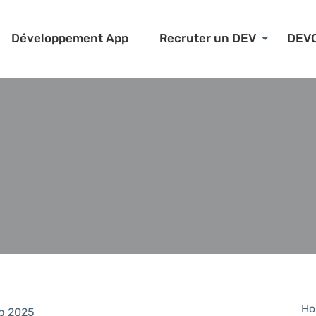
Développement App
Recruter un DEV
DEV
Ho
p 2025