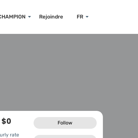
CHAMPION
Rejoindre
FR
$0
Follow
urly rate