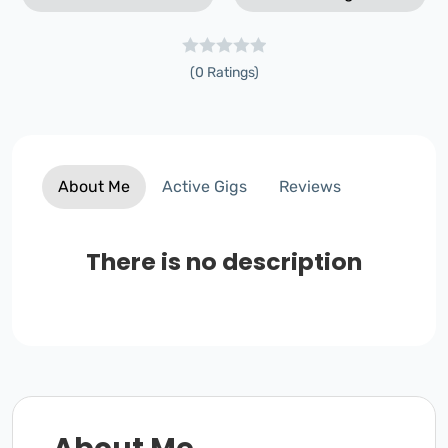
(0 Ratings)
About Me
Active Gigs
Reviews
There is no description