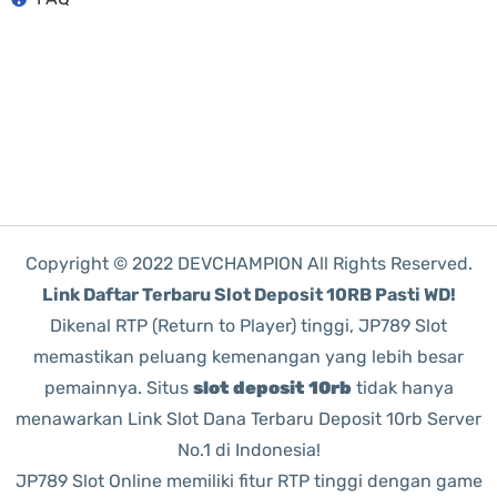
Copyright © 2022 DEVCHAMPION All Rights Reserved.
Link Daftar Terbaru Slot Deposit 10RB Pasti WD!
Dikenal RTP (Return to Player) tinggi, JP789 Slot
memastikan peluang kemenangan yang lebih besar
pemainnya. Situs
slot deposit 10rb
tidak hanya
menawarkan Link Slot Dana Terbaru Deposit 10rb Server
No.1 di Indonesia!
JP789 Slot Online memiliki fitur RTP tinggi dengan game