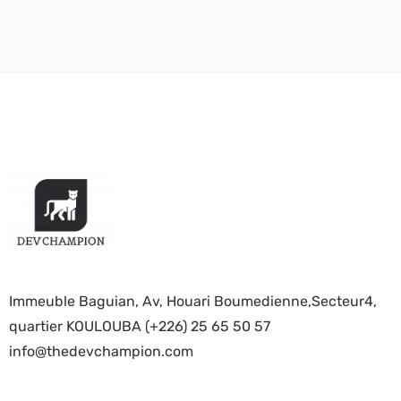
Immeuble Baguian, Av, Houari Boumedienne,Secteur4,
quartier KOULOUBA (+226) 25 65 50 57
info@thedevchampion.com