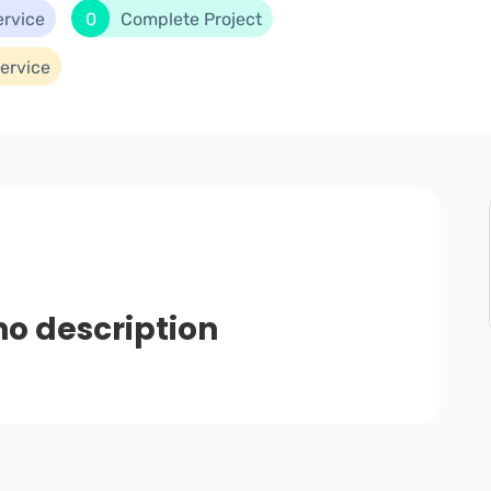
ervice
0
Complete Project
ervice
no description