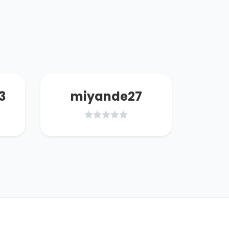
3
miyande27