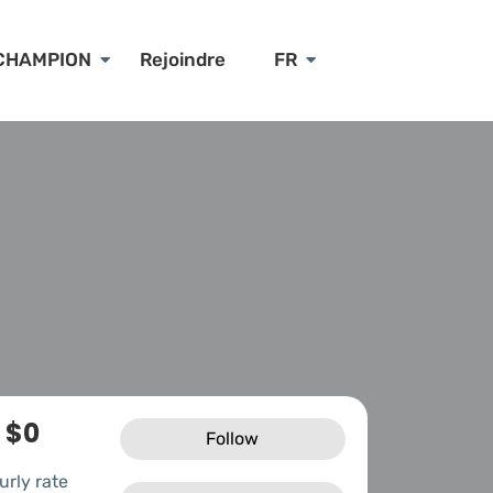
CHAMPION
Rejoindre
FR
$0
Follow
urly rate