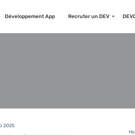
Développement App
Recruter un DEV
DEV
p 2025
Ho