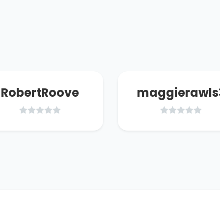
RobertRoove
maggierawls