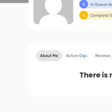
0
In Queue S
0
Complete S
About Me
Active Gigs
Reviews
There is 