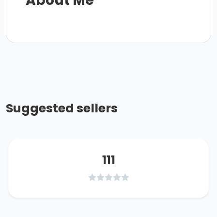
About Me
Suggested sellers
111