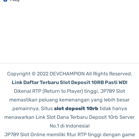
Copyright © 2022 DEVCHAMPION All Rights Reserved.
Link Daftar Terbaru Slot Deposit 10RB Pasti WD!
Dikenal RTP (Return to Player) tinggi, JP789 Slot
memastikan peluang kemenangan yang lebih besar
pemainnya. Situs
slot deposit 10rb
tidak hanya
menawarkan Link Slot Dana Terbaru Deposit 10rb Server
No.1 di Indonesia!
JP789 Slot Online memiliki fitur RTP tinggi dengan game