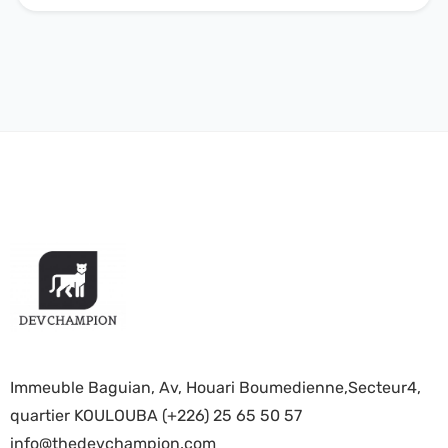
Immeuble Baguian, Av, Houari Boumedienne,Secteur4,
quartier KOULOUBA (+226) 25 65 50 57
info@thedevchampion.com