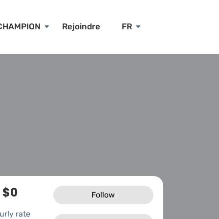
CHAMPION
Rejoindre
FR
$0
Follow
urly rate