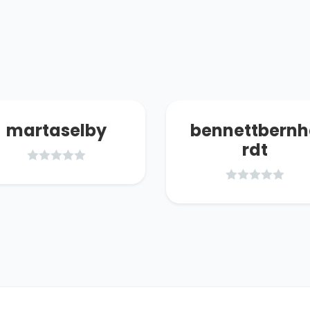
martaselby
bennettbern
rdt