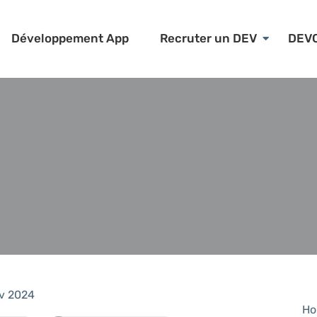
Développement App
Recruter un DEV
DEV
v 2024
Ho