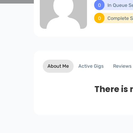
0
In Queue S
0
Complete S
About Me
Active Gigs
Reviews
There is 