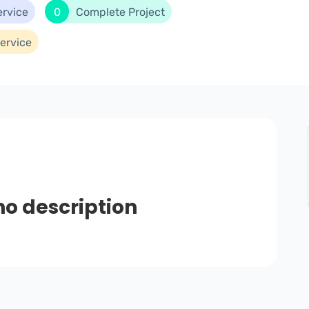
ervice
0
Complete Project
ervice
no description