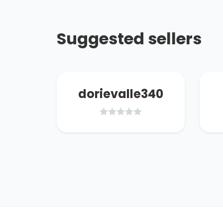
Suggested sellers
ator
dorievalle340