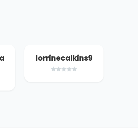
ha
lorrinecalkins9
@dm