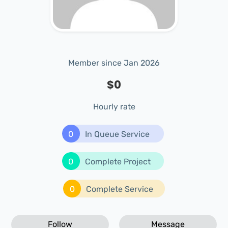
Member since Jan 2026
$0
Hourly rate
0
In Queue Service
0
Complete Project
0
Complete Service
Follow
Message