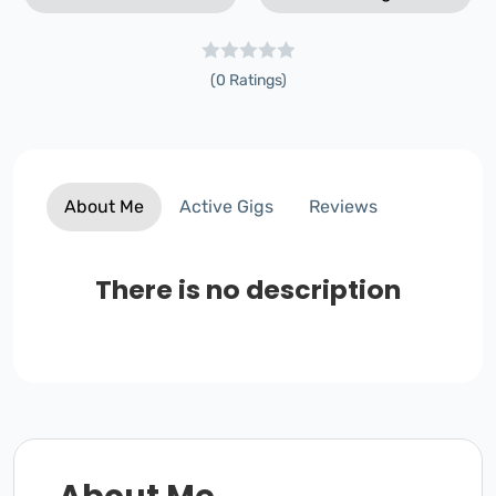
(0 Ratings)
About Me
Active Gigs
Reviews
There is no description