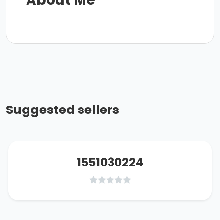
About Me
Suggested sellers
1551030224