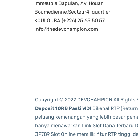
Immeuble Baguian, Av, Houari
Boumedienne,Secteur4, quartier
KOULOUBA (+226) 25 65 50 57
info@thedevchampion.com
Copyright © 2022 DEVCHAMPION All Rights 
Deposit 10RB Pasti WD!
Dikenal RTP (Return
peluang kemenangan yang lebih besar pema
hanya menawarkan Link Slot Dana Terbaru Dep
JP789 Slot Online memiliki fitur RTP tinggi 