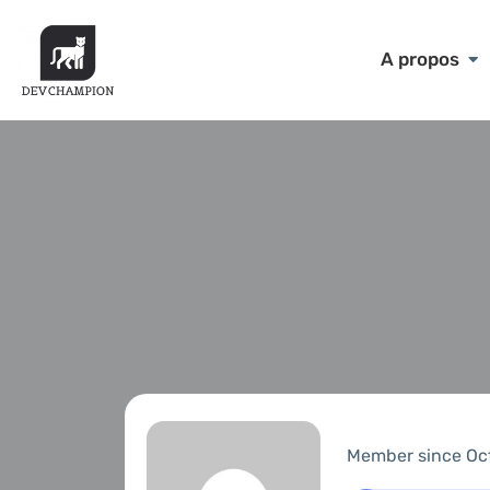
A propos
Member since Oc