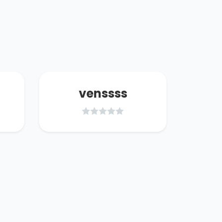
venssss
ka