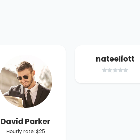
nateeliott
David Parker
Hourly rate: $25