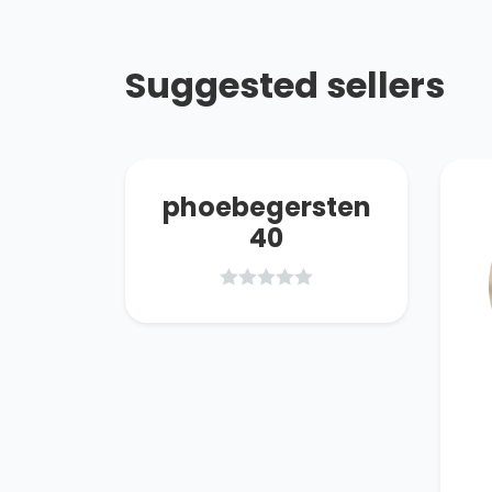
Suggested sellers
imu
phoebegersten
40