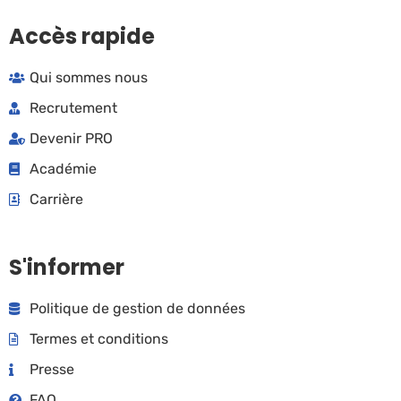
Accès rapide
Qui sommes nous
Recrutement
Devenir PRO
Académie
Carrière
S'informer
Politique de gestion de données
Termes et conditions
Presse
FAQ