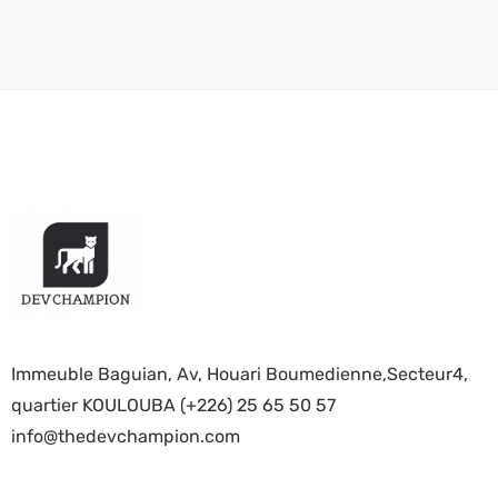
Immeuble Baguian, Av, Houari Boumedienne,Secteur4,
quartier KOULOUBA (+226) 25 65 50 57
info@thedevchampion.com