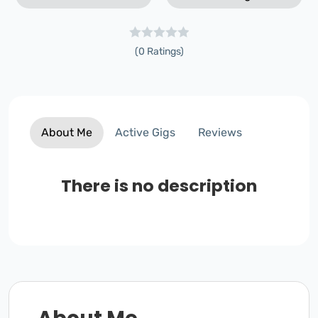
(0 Ratings)
About Me
Active Gigs
Reviews
There is no description