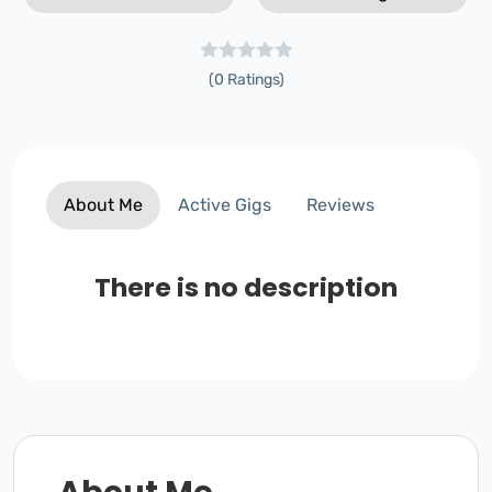
(0 Ratings)
About Me
Active Gigs
Reviews
There is no description