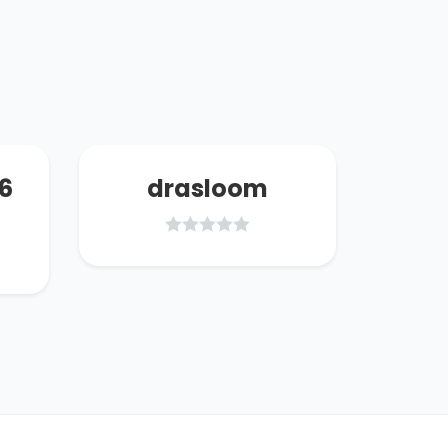
6
drasloom
ada