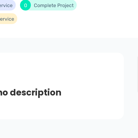
ervice
0
Complete Project
ervice
no description