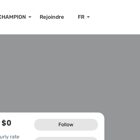
CHAMPION
Rejoindre
FR
$0
Follow
urly rate