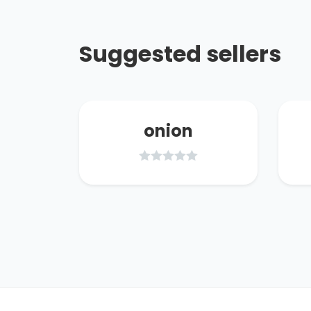
Suggested sellers
hand
onion