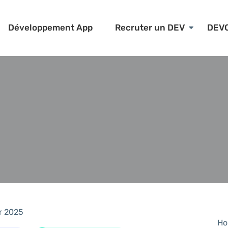
Développement App
Recruter un DEV
DEV
r 2025
Ho