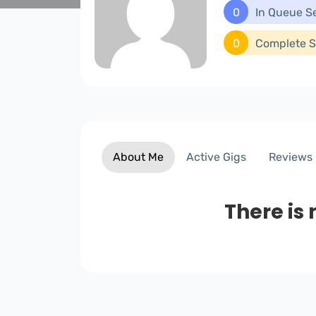
0
In Queue S
0
Complete S
About Me
Active Gigs
Reviews
There is 