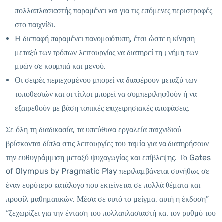
πολλαπλασιαστής παραμένει και για τις επόμενες περιστροφές
στο παιχνίδι.
Η διεπαφή παραμένει πανομοιότυπη, έτσι ώστε η κίνηση
μεταξύ των τρόπων λειτουργίας να διατηρεί τη μνήμη των
μυών σε κουμπιά και μενού.
Οι σειρές περιεχομένου μπορεί να διαφέρουν μεταξύ των
τοποθεσιών και οι τίτλοι μπορεί να συμπεριληφθούν ή να
εξαιρεθούν με βάση τοπικές επιχειρησιακές αποφάσεις.
Σε όλη τη διαδικασία, τα υπεύθυνα εργαλεία παιχνιδιού
βρίσκονται δίπλα στις λειτουργίες του ταμία για να διατηρήσουν
την ευθυγράμμιση μεταξύ ψυχαγωγίας και επίβλεψης. Το Gates
of Olympus by Pragmatic Play περιλαμβάνεται συνήθως σε
έναν ευρύτερο κατάλογο που εκτείνεται σε πολλά θέματα και
προφίλ μαθηματικών. Μέσα σε αυτό το μείγμα, αυτή η έκδοση”
“ξεχωρίζει για την ένταση του πολλαπλασιαστή και τον ρυθμό του