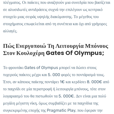
πλέγματος. Οι παίκτες που αναζητούν μια συνεδρία που βασίζεται
σε αλυσιδωτές αντιδράσεις συχνά την επιλέγουν ως κεντρικό
στοιχείο μιας σειράς υψηλής διακύμανσης. Το μέγεθος του
στοιχήματος επωφελείται από τη συνέπεια και όχι από γρήγορες
αλλαγές.
Πώς Ενεργοποιώ Τη Λειτουργία Μπόνους
Στον Κουλοχέρη Gates Of Olympus;
Το φρουτάκι Gates of Olympus μπορεί να δώσει στους
τυχερούς παίκτες μέχρι και 5. 000 φορές το ποντάρισμά τους.
Έτσι, αν κάποιος παίκτης ποντάρει 1€ και κερδίσει 8. 000€ από
το παιχνίδι σε μία περιστροφή ή λειτουργία μπόνους, τότε στον
λογαριασμό του θα πιστωθούν τα 5. 000€. Δεν είναι μια πολύ
μεγάλη μέγιστη νίκη, όμως συμβαδίζει με τα παιχνίδια της
συγκεκριμένης εποχής της Pragmatic Play, που έφεραν την