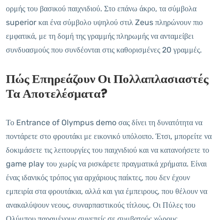
ορμής του βασικού παιχνιδιού. Στο επάνω άκρο, τα σύμβολα
superior και ένα σύμβολο υψηλού στιλ Zeus πληρώνουν πιο
εμφατικά, με τη δομή της γραμμής πληρωμής να ανταμείβει
συνδυασμούς που συνδέονται στις καθορισμένες 20 γραμμές.
Πώς Επηρεάζουν Οι Πολλαπλασιαστές
Τα Αποτελέσματα?
Το Entrance of Olympus demo σας δίνει τη δυνατότητα να
ποντάρετε στο φρουτάκι με εικονικό υπόλοιπο. Έτσι, μπορείτε να
δοκιμάσετε τις λειτουργίες του παιχνιδιού και να κατανοήσετε το
game play του χωρίς να ρισκάρετε πραγματικά χρήματα. Είναι
ένας ιδανικός τρόπος για αρχάριους παίκτες, που δεν έχουν
εμπειρία στα φρουτάκια, αλλά και για έμπειρους, που θέλουν να
ανακαλύψουν νεους, συναρπαστικούς τίτλους. Οι Πύλες του
Ολύμπου παραμένουν συνεπείς σε συμβατούς χώρους,