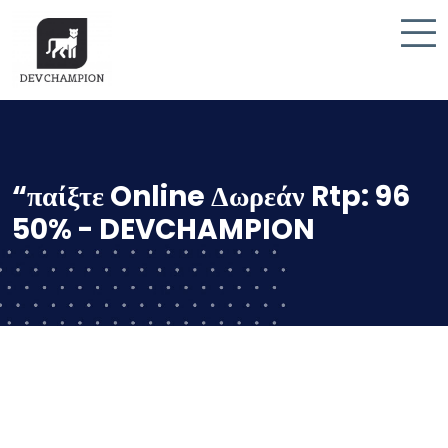
“παίξτε Online Δωρεάν Rtp: 96
50% - DEVCHAMPION