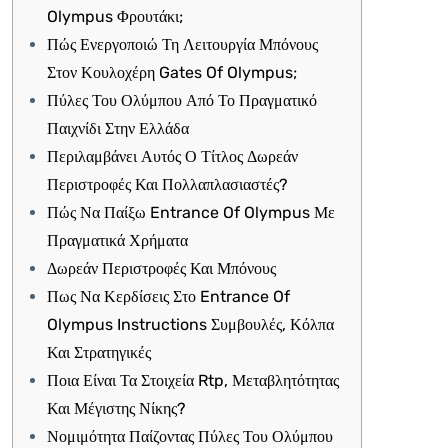
Olympus Φρουτάκι;
Πώς Ενεργοποιώ Τη Λειτουργία Μπόνους
Στον Κουλοχέρη Gates Of Olympus;
Πύλες Του Ολύμπου Από Το Πραγματικό
Παιχνίδι Στην Ελλάδα
Περιλαμβάνει Αυτός Ο Τίτλος Δωρεάν
Περιστροφές Και Πολλαπλασιαστές?
Πώς Να Παίξω Entrance Of Olympus Με
Πραγματικά Χρήματα
Δωρεάν Περιστροφές Και Μπόνους
Πως Να Κερδίσεις Στο Entrance Of
Olympus Instructions Συμβουλές, Κόλπα
Και Στρατηγικές
Ποια Είναι Τα Στοιχεία Rtp, Μεταβλητότητας
Και Μέγιστης Νίκης?
Νομιμότητα Παίζοντας Πύλες Του Ολύμπου