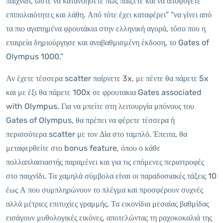
παιχνίδι, ώστε να κατανοήσετε πως παίζετε και να αποφύγετε
επιπολαιότητες και λάθη. Από τότε έχει καταφέρει” “να γίνει από
τα πιο αγαπημένα φρουτάκια στην ελληνική αγορά, τόσο που η
εταιρεία δημιούργησε και αναβαθμισμένη έκδοση, το Gates of
Olympus 1000.”
Αν έχετε τέσσερα scatter παίρνετε 3x, με πέντε θα πάρετε 5x
και με έξι θα πάρετε 100x σε φρουτακια Gates associated
with Olympus. Για να μπείτε στη λειτουργία μπόνους του
Gates of Olympus, θα πρέπει να φέρετε τέσσερα ή
περισσότερα scatter με τον Δία στο ταμπλό. Έπειτα, θα
μεταφερθείτε στο bonus feature, όπου ο κάθε
πολλαπλασιαστής παραμένει και για τις επόμενες περιστροφές
στο παιχνίδι. Τα χαμηλά σύμβολα είναι οι παραδοσιακές τάξεις 10
έως Α που συμπληρώνουν το πλέγμα και προσφέρουν συχνές
αλλά μέτριες επιτυχίες γραμμής. Τα εικονίδια μεσαίας βαθμίδας
εισάγουν μυθολογικές εικόνες, αποτελώντας τη ραχοκοκαλιά της