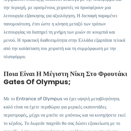
την περιοχή, με ορισμένους χειριστές να προσφέρουν μια
λειτουργία εξάσκησης για αξιολόγηση. Η διεπαφή παραμένει
πανομοιότυπη, έτσι ώστε η κίνηση μεταξύ των τρόπων
λειτουργίας να διατηρεί τη μνήμη των μυών σε κουμπιά και
μενού. Η πρακτική διαθεσιμότητα στην Ελλάδα εξαρτάται τελικά
από την κατάσταση του χειριστή και τη συμμόρφωση με την
πλατφόρμα.
Ποια Είναι Η Μέγιστη Νίκη Στο Φρουτάκι
Gates Of Olympus;
Με το Entrance of Olympus να έχει υψηλή μεταβλητότητα,
καλό είναι να έχετε περιθώριο για μερικές εκατοντάδες
περιστροφές, μέχρι να μπείτε σε μπόνους και να κυνηγήσετε εκεί
το κέρδος. Το δωρεάν παιχνίδι θα σας δώσει εξοικείωση με το