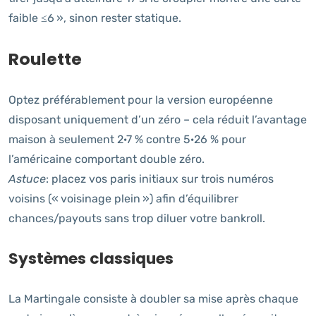
faible ≤6 », sinon rester statique.
Roulette
Optez préférablement pour la version européenne
disposant uniquement d’un zéro – cela réduit l’avantage
maison à seulement 2·7 % contre 5·26 % pour
l’américaine comportant double zéro.
Astuce
: placez vos paris initiaux sur trois numéros
voisins (« voisinage plein ») afin d’équilibrer
chances/payouts sans trop diluer votre bankroll.
Systèmes classiques
La Martingale consiste à doubler sa mise après chaque