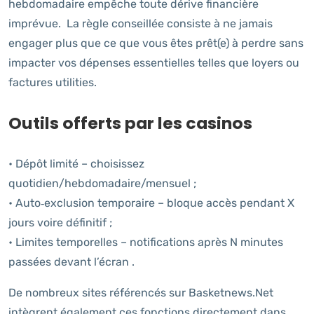
hebdomadaire empêche toute dérive financière
imprévue. La règle conseillée consiste à ne jamais
engager plus que ce que vous êtes prêt(e) à perdre sans
impacter vos dépenses essentielles telles que loyers ou
factures utilities.
Outils offerts par les casinos
• Dépôt limité – choisissez
quotidien/hebdomadaire/mensuel ;
• Auto‑exclusion temporaire – bloque accès pendant X
jours voire définitif ;
• Limites temporelles – notifications après N minutes
passées devant l’écran .
De nombreux sites référencés sur Basketnews.Net
intègrent également ces fonctions directement dans