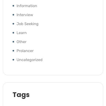
Information
Interview
Job Seeking
Learn
Other
Prolancer
Uncategorized
Tags