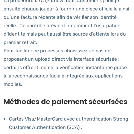
La procédure KYC (« Know‑Your‑Customer ») oblige
ensuite chaque joueur à fournir une pièce officielle ainsi
qu’une facture récente afin de vérifier son identité
réelle . Ce contrôle prévient notamment l’usurpation
d’identité mais peut aussi être source d’attente lors du
premier retrait.
Pour faciliter ce processus choisissez un casino
proposant un upload direct via interface sécurisée ;
certains offrent même la vérification instantanée grâce
à la reconnaissance faciale intégrée aux applications
mobiles.
Méthodes de paiement sécurisées
Cartes Visa/MasterCard avec authentification Strong
Customer Authentication (SCA) ;