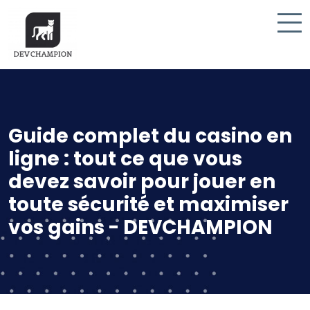
Guide complet du casino en
ligne : tout ce que vous
devez savoir pour jouer en
toute sécurité et maximiser
vos gains - DEVCHAMPION