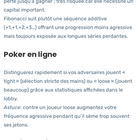
perte jusqu’à gagner ; très risquée car elle nécessite un
capital important.
Fibonacci suit plutôt une séquence additive
(+1,+1,+2,+3…) offrant une progression moins agressive
mais toujours exposée aux longues séries perdantes.
Poker en ligne
Distinguerez rapidement si vos adversaires jouent «
tight » (sélection stricte des mains) ou « loose » (jouent
beaucoup) grâce aux statistiques affichées dans le
lobby.
Astuce
: contre un joueur loose augmentez votre
fréquence agressive pendant qu’il sème trop souvent
ses jetons.