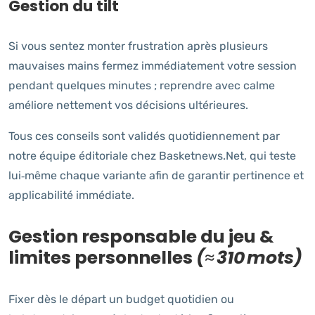
Gestion du tilt
Si vous sentez monter frustration après plusieurs
mauvaises mains fermez immédiatement votre session
pendant quelques minutes ; reprendre avec calme
améliore nettement vos décisions ultérieures.
Tous ces conseils sont validés quotidiennement par
notre équipe éditoriale chez Basketnews.Net, qui teste
lui‑même chaque variante afin de garantir pertinence et
applicabilité immédiate.
Gestion responsable du jeu &
limites personnelles
(≈ 310 mots)
Fixer dès le départ un budget quotidien ou