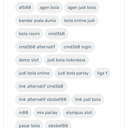
afb88
agen bola
agen judi bola
bandar piala dunia
bola online judi
bola resmi
cmd368
cmd368 alternatif
cmd368 login
demo slot
judi bola indonesia
judi bola online
judi bola parlay
liga 1
link alternatif cmd368
link alternatif sbobet88
link judi bola
m88
mix parlay
olympus slot
pasar bola
sbobet88